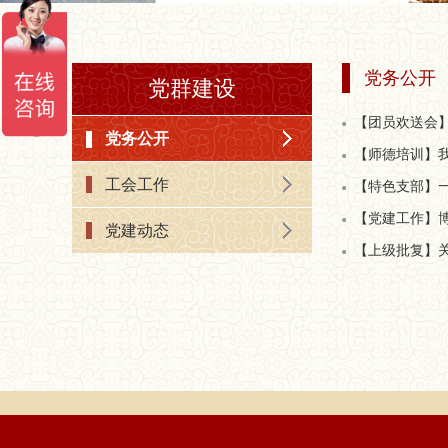
党务公开
党群建设
【团员欢送会】
党务公开
【师德培训】我
工会工作
【特色支部】
【党建工作】
党建动态
【上级批复】