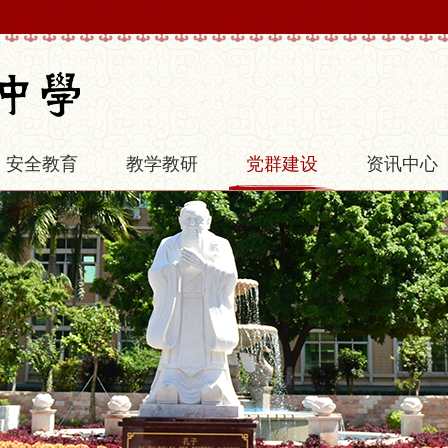
安全教育
教学教研
党群建设
资讯中心