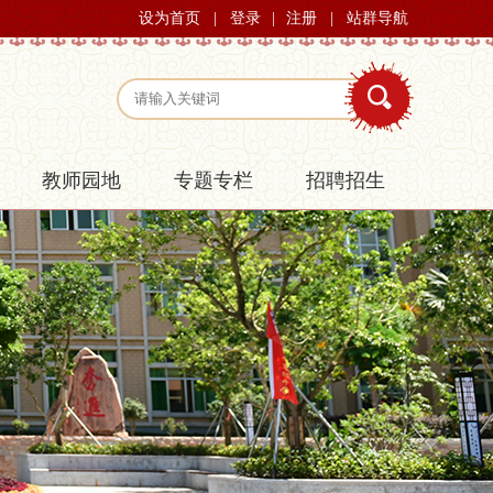
设为首页
|
登录
|
注册
|
站群导航
教师园地
专题专栏
招聘招生