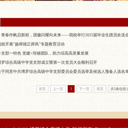
青春作帆启新程，团徽闪耀向未来——我校举行2025届毕业生团员欢送
校开展“扬师德正师风”专题教育活动
一支部一特色 党建+培辅团队，助力综高高质量发展
博罗综合高级中学党支部成立暨第一次党员大会顺利召开
关于同意中共博罗综合高级中学支部委员会委员选举及候选人预备人选名
首页
上一页
1
下一页
尾页
共5条信息/