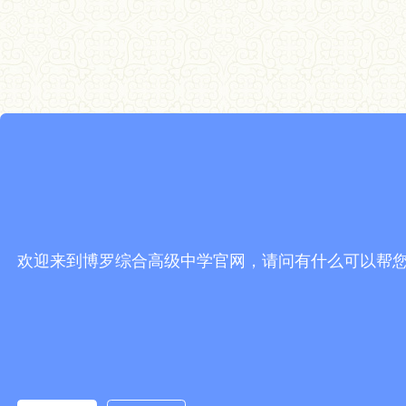
欢迎来到博罗综合高级中学官网，请问有什么可以帮